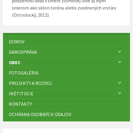
podzemnú vodu v smere zlomovej línie aj iným
smerom ako sklon terénu alebo zvodnených vrstiev
(Ostrolucký, 2012).
DOMOV
SAMOSPRÁVA
OBEC
FOTOGALÉRIA
PROJEKTY A ROZVOJ
INŠTITÚCIE
KONTAKTY
OCHRANA OSOBNÝCH ÚDAJOV