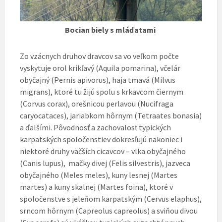
Bocian biely s mláďatami
Zo vzácnych druhov dravcov sa vo veľkom počte
vyskytuje orol krikľavý (Aquila pomarina), včelár
obyčajný (Pernis apivorus), haja tmavá (Milvus
migrans), ktoré tu žijú spolu s krkavcom čiernym
(Corvus corax), orešnicou perlavou (Nucifraga
caryocataces), jariabkom hôrnym (Tetraates bonasia)
a ďalšími. Pôvodnosť a zachovalosť typických
karpatských spoločenstiev dokresľujú nakoniec i
niektoré druhy väčších cicavcov – vlka obyčajného
(Canis lupus), mačky divej (Felis silvestris), jazveca
obyčajného (Meles meles), kuny lesnej (Martes
martes) a kuny skalnej (Martes foina), ktoré v
spoločenstve s jeleňom karpatským (Cervus elaphus),
srncom hôrnym (Capreolus capreolus) a sviňou divou