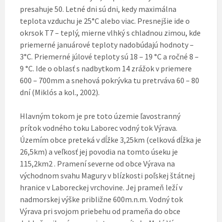
presahuje 50. Letné dni sú dni, kedy maximálna
teplota vzduchu je 25°C alebo viac. Presnejšie ide o
okrsok T7 – teplý, mierne vlhký s chladnou zimou, kde
priemerné januárové teploty nadobúdajú hodnoty –
3°C. Priemerné júlové teploty sú 18 – 19 °C a ročné 8 –
9 °C. Ide o oblasť s nadbytkom 14 zrážok v priemere
600 – 700mm a snehová pokrývka tu pretrváva 60 – 80
dní (Miklós a kol., 2002).
Hlavným tokom je pre toto územie ľavostranný
prítok vodného toku Laborec vodný tok Výrava.
Územím obce preteká v dĺžke 3,25km (celková dĺžka je
26,5km) a veľkosť jej povodia na tomto úseku je
115,2km2 . Pramení severne od obce Výrava na
východnom svahu Magury v blízkosti poľskej štátnej
hranice v Laboreckej vrchovine. Jej prameň leží v
nadmorskej výške približne 600m.n.m. Vodný tok
Výrava pri svojom priebehu od prameňa do obce