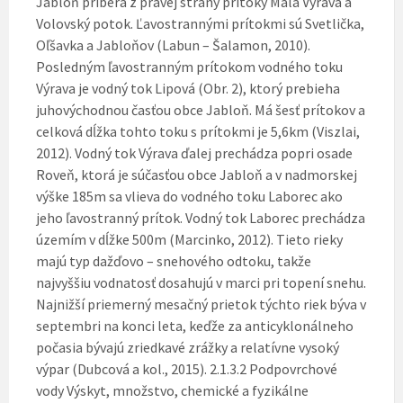
Jabloň priberá z pravej strany prítoky Malá Výrava a
Volovský potok. Ľavostrannými prítokmi sú Svetlička,
Oľšavka a Jabloňov (Labun – Šalamon, 2010).
Posledným ľavostranným prítokom vodného toku
Výrava je vodný tok Lipová (Obr. 2), ktorý prebieha
juhovýchodnou časťou obce Jabloň. Má šesť prítokov a
celková dĺžka tohto toku s prítokmi je 5,6km (Viszlai,
2012). Vodný tok Výrava ďalej prechádza popri osade
Roveň, ktorá je súčasťou obce Jabloň a v nadmorskej
výške 185m sa vlieva do vodného toku Laborec ako
jeho ľavostranný prítok. Vodný tok Laborec prechádza
územím v dĺžke 500m (Marcinko, 2012). Tieto rieky
majú typ dažďovo – snehového odtoku, takže
najvyššiu vodnatosť dosahujú v marci pri topení snehu.
Najnižší priemerný mesačný prietok týchto riek býva v
septembri na konci leta, keďže za anticyklonálneho
počasia bývajú zriedkavé zrážky a relatívne vysoký
výpar (Dubcová a kol., 2015). 2.1.3.2 Podpovrchové
vody Výskyt, množstvo, chemické a fyzikálne