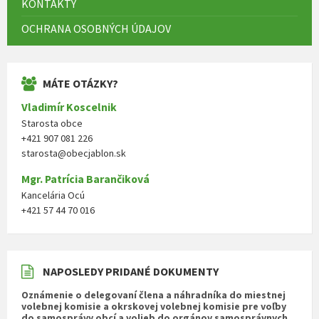
KONTAKTY
OCHRANA OSOBNÝCH ÚDAJOV
MÁTE OTÁZKY?
Vladimír Koscelnik
Starosta obce
+421 907 081 226
starosta@obecjablon.sk
Mgr. Patrícia Barančiková
Kancelária Ocú
+421 57 44 70 016
NAPOSLEDY PRIDANÉ DOKUMENTY
Oznámenie o delegovaní člena a náhradníka do miestnej
volebnej komisie a okrskovej volebnej komisie pre voľby
do samosprávy obcí a volieb do orgánov samosprávnych