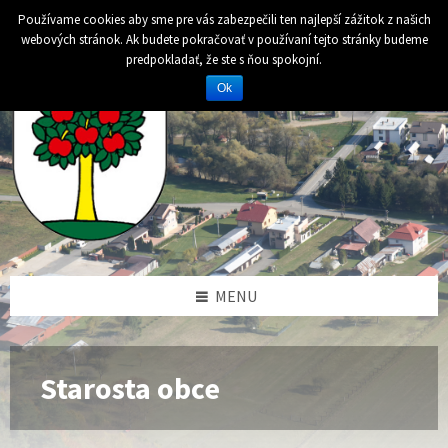
Preskočiť
Preskočiť
Preskočiť
Používame cookies aby sme pre vás zabezpečili ten najlepší zážitok z našich
na
na
na
webových stránok. Ak budete pokračovať v používaní tejto stránky budeme
obsah
ľavý
pätičku
predpokladať, že ste s ňou spokojní.
panel
Ok
MENU
Starosta obce