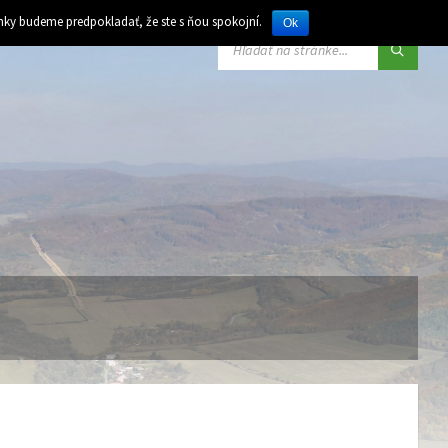
ánky budeme predpokladať, že ste s ňou spokojní.
Ok
VYHĽADÁVANIE: