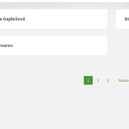
a Gajdošová
D
Dzurov
a
1
2
3
Nasle