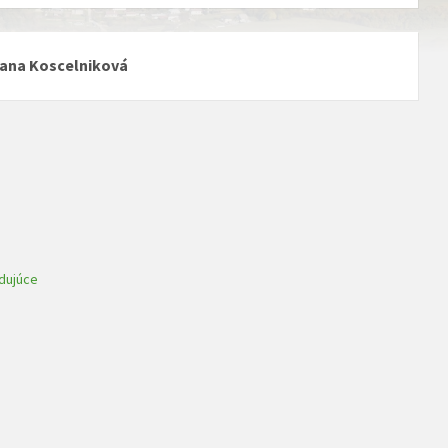
iana Koscelniková
dujúce