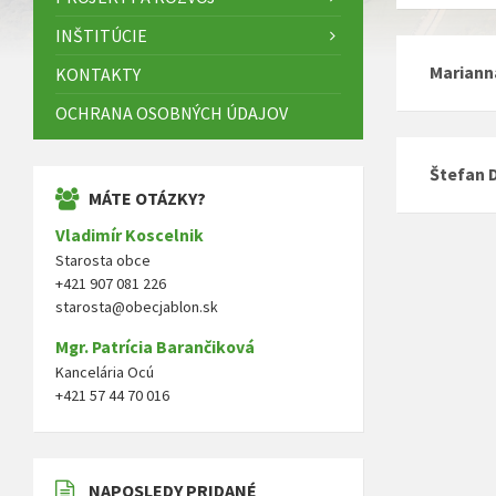
INŠTITÚCIE
Mariann
KONTAKTY
OCHRANA OSOBNÝCH ÚDAJOV
Štefan 
MÁTE OTÁZKY?
Vladimír Koscelnik
Starosta obce
+421 907 081 226
Navigáci
starosta@obecjablon.sk
v
Mgr. Patrícia Barančiková
článkoch
Kancelária Ocú
+421 57 44 70 016
NAPOSLEDY PRIDANÉ