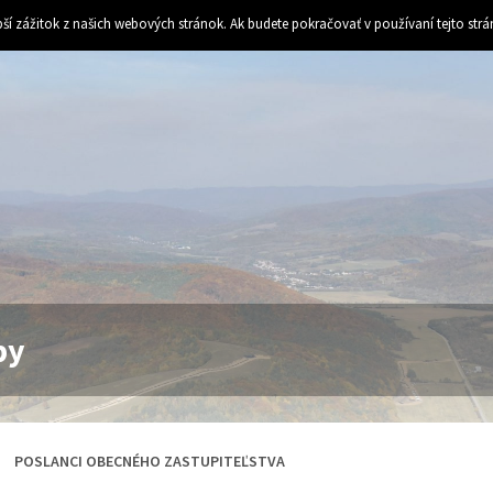
ší zážitok z našich webových stránok. Ak budete pokračovať v používaní tejto str
by
POSLANCI OBECNÉHO ZASTUPITEĽSTVA