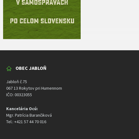
OBEC JABLOŇ
Jabloň č.75
067 13 Rokytov pri Humennom
IČO: 00323055
Kancelária Ocú:
Mgr. Patrícia Barančiková
Tel.: +421 57 44 70 016