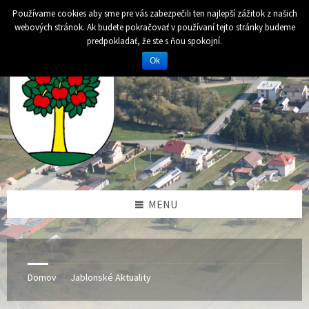
Preskočiť
Preskočiť
Preskočiť
Používame cookies aby sme pre vás zabezpečili ten najlepší zážitok z našich
na
na
na
webových stránok. Ak budete pokračovať v používaní tejto stránky budeme
obsah
ľavý
pätičku
predpokladať, že ste s ňou spokojní.
panel
Ok
MENU
Domov
Jablonské Aktuality
/