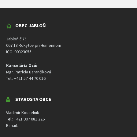
OBEC JABLOŇ
Jabloň č.75
067 13 Rokytov pri Humennom
IČO: 00323055
Kancelária Ocú:
Mgr. Patrícia Barančiková
Tel.: +421 57 44 70 016
STAROSTA OBCE
Vladimír Koscelnik
Tel.: +421 907 081 226
E-mail: