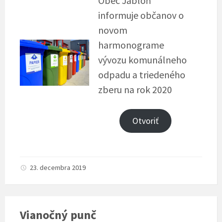
Obec Jabloň
informuje občanov o
novom
harmonograme
vývozu komunálneho
odpadu a triedeného
zberu na rok 2020
Otvoriť
23. decembra 2019
Vianočný punč