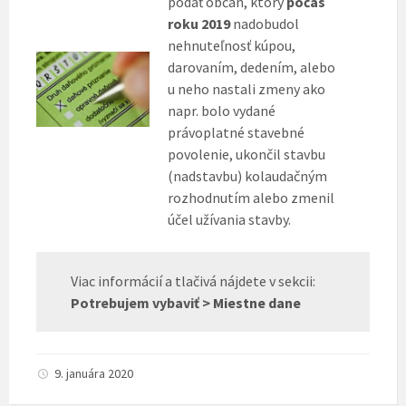
podať občan, ktorý
počas
roku 2019
nadobudol
nehnuteľnosť kúpou,
darovaním, dedením, alebo
u neho nastali zmeny ako
napr. bolo vydané
právoplatné stavebné
povolenie, ukončil stavbu
(nadstavbu) kolaudačným
rozhodnutím alebo zmenil
účel užívania stavby.
Viac informácií a tlačivá nájdete v sekcii:
Potrebujem vybaviť >
Miestne dane
9. januára 2020