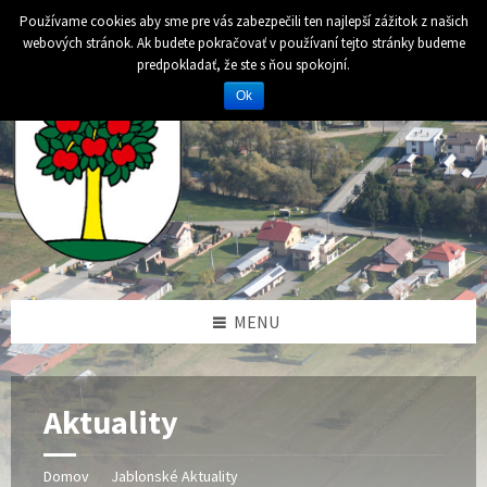
Preskočiť
Preskočiť
Preskočiť
Používame cookies aby sme pre vás zabezpečili ten najlepší zážitok z našich
na
na
na
webových stránok. Ak budete pokračovať v používaní tejto stránky budeme
obsah
ľavý
pätičku
predpokladať, že ste s ňou spokojní.
panel
Ok
MENU
Aktuality
Domov
Jablonské Aktuality
/