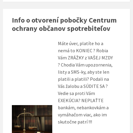
Info o otvorení pobočky Centrum
ochrany občanov spotrebiteľov
Máte úver, platíte ho a
nemá to KONIEC ? Robia
Vám ZRÁŽKY z VAŠEJ MZDY
? Chodia Vám upozornenia,
listy a SMS-ky, aby ste len
platili a platili? Podali na
Vás žalobu a SÚDITE SA ?
Vedie sa proti Vám
EXEKÚCIA? NEPLAŤTE
bankám, nebankovkám a
vymáhačom viac, ako im
skutočne patrí !!!