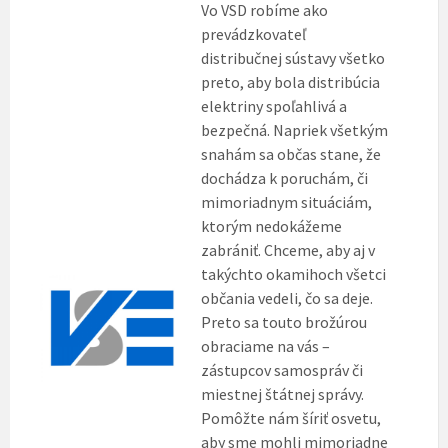
Vo VSD robíme ako
prevádzkovateľ
distribučnej sústavy všetko
preto, aby bola distribúcia
elektriny spoľahlivá a
bezpečná. Napriek všetkým
snahám sa občas stane, že
dochádza k poruchám, či
mimoriadnym situáciám,
ktorým nedokážeme
zabrániť. Chceme, aby aj v
takýchto okamihoch všetci
občania vedeli, čo sa deje.
Preto sa touto brožúrou
obraciame na vás –
zástupcov samospráv či
miestnej štátnej správy.
Pomôžte nám šíriť osvetu,
aby sme mohli mimoriadne