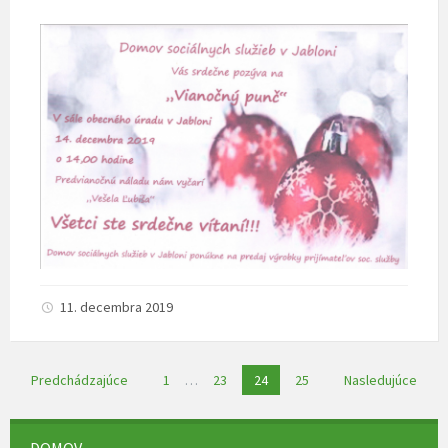
11. decembra 2019
Navigácia
Predchádzajúce
1
…
23
24
25
Nasledujúce
v
článkoch
DOMOV