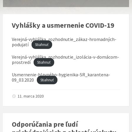
Vyhlášky a usmernenie COVID-19
Verejná-vyhláška_rozhodnutie_zákaz-hromadných-
podujatí
Stiahnuť
Verejná-vyhláška_rozhodnutie_izolácia-v-domácom-
prostredí
Stiahnuť
Usmernenie-hlavného-hygienika-SR_karantena-
09_03.2020
Stiahnuť
11. marca 2020
Odporúčania pre ľudí