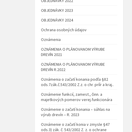
OBJEDNÁVKY 2022
OBJEDNÁVKY 2023
OBJEDNÁVKY 2024
Ochrana osobných údajov
Oznámenia
OZNÁMENIA O PLÁNOVANOM VÝRUBE
DREVÍN 2021
OZNÁMENIA O PLÁNOVANOM VÝRUBE
DREVÍN R.2022
Oznámenia o začatí konania podľa §82
ods.7zák.č.543/2002 Z.z. o chr. príír a kraj..
Oznámenie funkcií, zamest., činn. a
majetkových pomerov verej.funkcionára
Oznámenie o začatí konania – súhlas na
výrub drevín – R. 2023
Oznámenie o začatí konia v zmysle §47
ods.3) zák. č. 543/2002 Z. z. o ochrane