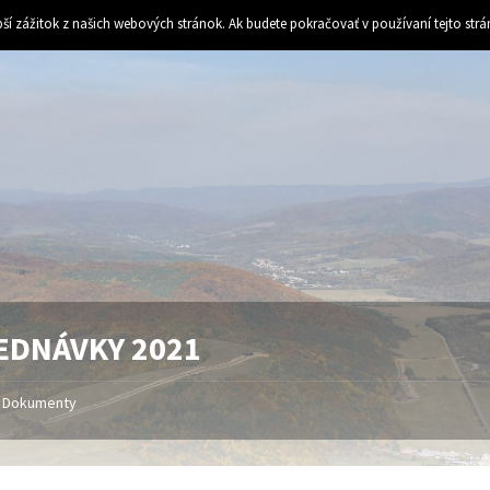
ší zážitok z našich webových stránok. Ak budete pokračovať v používaní tejto str
EDNÁVKY 2021
Dokumenty