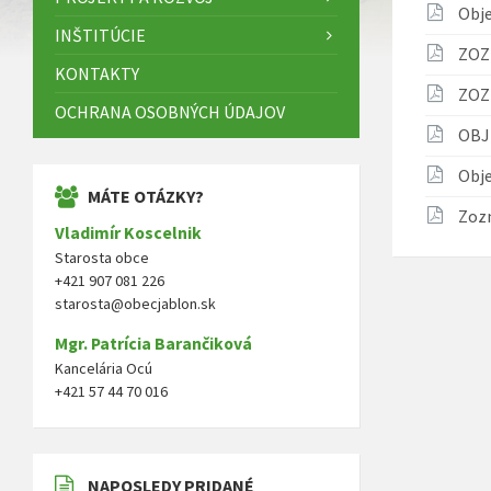
Obj
INŠTITÚCIE
ZOZ
KONTAKTY
ZOZ
OCHRANA OSOBNÝCH ÚDAJOV
OBJ
Obj
MÁTE OTÁZKY?
Zoz
Vladimír Koscelnik
Starosta obce
+421 907 081 226
starosta@obecjablon.sk
Mgr. Patrícia Barančiková
Kancelária Ocú
+421 57 44 70 016
NAPOSLEDY PRIDANÉ