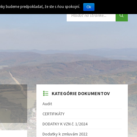
ánky budeme predpokladať, že ste s ňou spokojní.
Ok
VYHĽADÁVANIE:
KATEGÓRIE DOKUMENTOV
Audit
CERTIFIKÁTY
DODATKY K VZN č. 1/2024
Dodatky k zmluvám 2022