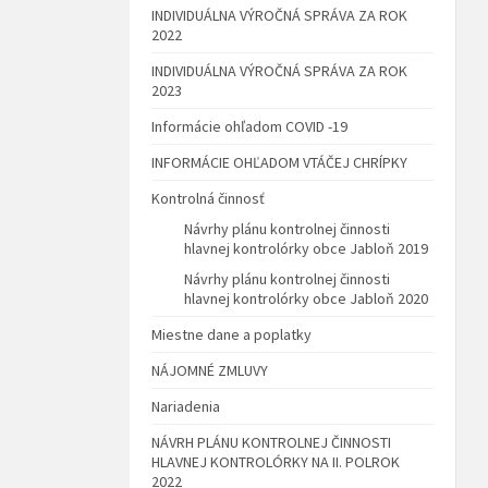
INDIVIDUÁLNA VÝROČNÁ SPRÁVA ZA ROK
2022
INDIVIDUÁLNA VÝROČNÁ SPRÁVA ZA ROK
2023
Informácie ohľadom COVID -19
INFORMÁCIE OHĽADOM VTÁČEJ CHRÍPKY
Kontrolná činnosť
Návrhy plánu kontrolnej činnosti
hlavnej kontrolórky obce Jabloň 2019
Návrhy plánu kontrolnej činnosti
hlavnej kontrolórky obce Jabloň 2020
Miestne dane a poplatky
NÁJOMNÉ ZMLUVY
Nariadenia
NÁVRH PLÁNU KONTROLNEJ ČINNOSTI
HLAVNEJ KONTROLÓRKY NA II. POLROK
2022