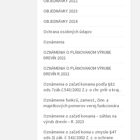
OBJEDNÁVKY 2022
OBJEDNÁVKY 2023
OBJEDNÁVKY 2024
Ochrana osobných údajov
Oznámenia
OZNÁMENIA O PLÁNOVANOM VÝRUBE
DREVÍN 2021
OZNÁMENIA O PLÁNOVANOM VÝRUBE
DREVÍN R.2022
Oznámenia o začatí konania podľa §82
ods.7zák.č.543/2002 Z.z. o chr. príír a kraj..
Oznámenie funkcií, zamest., činn. a
majetkových pomerov verej.funkcionára
Oznámenie o začatí konania – súhlas na
výrub drevín – R. 2023
Oznámenie o začatí konia v zmysle §47
ods.3) zák. č. 543/2002 Z. z. o ochrane