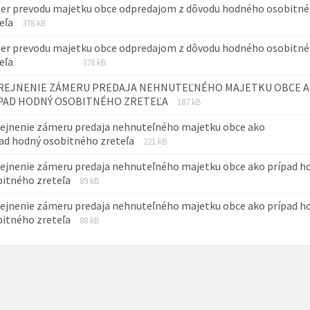
er prevodu majetku obce odpredajom z dôvodu hodného osobitn
Prípona
Veľkosť
teľa
378 kB
súboru:
súboru:
er prevodu majetku obce odpredajom z dôvodu hodného osobitn
pdf
Prípona
Veľkosť
reteľa
378 kB
súboru:
súboru:
REJNENIE ZÁMERU PREDAJA NEHNUTEĽNÉHO MAJETKU OBCE 
pdf
Prípona
Veľkosť
PAD HODNÝ OSOBITNÉHO ZRETEĽA
187 kB
súboru:
súboru:
ejnenie zámeru predaja nehnuteľného majetku obce ako
pdf
Prípona
Veľkosť
ad hodný osobitného zreteľa
221 kB
súboru:
súboru:
ejnenie zámeru predaja nehnuteľného majetku obce ako prípad h
pdf
Prípona
Veľkosť
bitného zreteľa
89 kB
súboru:
súboru:
ejnenie zámeru predaja nehnuteľného majetku obce ako prípad h
pdf
Prípona
Veľkosť
bitného zreteľa
88 kB
súboru:
súboru:
pdf