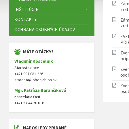
Zám
INŠTITÚCIE
zre
KONTAKTY
Zám
z
OCHRANA OSOBNÝCH ÚDAJOV
ZVE
PRÍ
MÁTE OTÁZKY?
Zver
príp
Vladimír Koscelnik
Starosta obce
Zver
+421 907 081 226
oso
starosta@obecjablon.sk
Zver
Mgr. Patrícia Barančiková
oso
Kancelária Ocú
+421 57 44 70 016
NAPOSLEDY PRIDANÉ