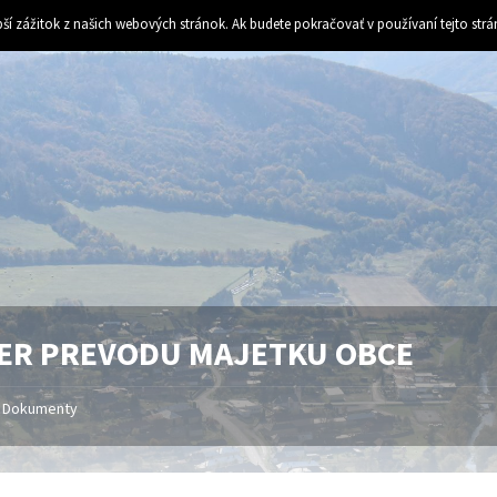
ší zážitok z našich webových stránok. Ak budete pokračovať v používaní tejto str
ER PREVODU MAJETKU OBCE
Dokumenty