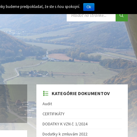
ánky budeme predpokladať, že ste s ňou spokojní.
Ok
VYHĽADÁVANIE:
KATEGÓRIE DOKUMENTOV
Audit
CERTIFIKÁTY
DODATKY K VZN č. 1/2024
Dodatky k zmluvám 2022