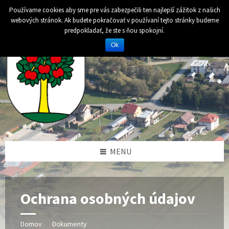
Preskočiť
Preskočiť
Preskočiť
Preskočiť
Používame cookies aby sme pre vás zabezpečili ten najlepší zážitok z našich
na
na
na
na
webových stránok. Ak budete pokračovať v používaní tejto stránky budeme
obsah
ľavý
pravý
pätičku
predpokladať, že ste s ňou spokojní.
panel
panel
Ok
MENU
Ochrana osobných údajov
Domov
Dokumenty
/