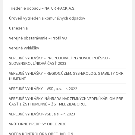
Triedenie odpadu – NATUR -PACK,A.S.
Úroveň vytriedenia komunálnych odpadov
Uznesenia
Verejné obstarávanie – Profil VO
Verejné vyhlášky
VEREJNÉ VYHLÁŠKY – PREPOJOVACÍ PLYNOVOD POĽSKO -
SLOVENSKO, LÍNIOVÁ ČASŤ 2023
VEREJNÉ VYHLÁŠKY – REGION.ÚZEM. SYS-EKOLOG. STABILITY OKR.
HUMENNÉ
VEREJNÉ VYHLÁŠKY – VSD, a.s. – r. 2022
VEREJNÉ VYHLÁŠKY- NÁHRADA NADZEMNÝCH VEDENÍ KÁBLOM PRE
ČASŤ 1:ŽST HUMENNÉ – ŽST MEDZILABORCE
VEREJNÉ VYHLÁŠKY- VSD, a.s. – r. 2023
VNÚTORNÉ PREDPISY OBCE 2020
VOĽBA KONTROLÓRA OBCE JABLOŇ