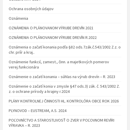
Ochrana osobných údajov
Oznámenia
OZNÁMENIA O PLÁNOVANOM VÝRUBE DREVÍN 2021
OZNÁMENIA O PLÁNOVANOM VÝRUBE DREVÍN R.2022
Oznámenia o začatí konania podľa §82 ods.7zák.č.543/2002 Z.z. o
chr. príír a kraj..
Oznámenie funkcií, zamest., činn. a majetkových pomerov
verej.funkcionára
Oznámenie o začatí konania – súhlas na výrub drevín – R. 2023
Oznámenie o začatí konia v zmysle §47 ods.3) zák. č. 543/2002 Z.
z. o ochrane prírody a krajiny r.2024
PLÁNY KONTROLNEJ ČINNOSTI HL. KONTROLÓRA OBCE ROK 2026
PLYNOVOD – EUSTREAM, A.S. 2024
POĽOVNÍCTVO A STAROSTLIVOSŤ O ZVER V POĽOVNOM REVÍRI
VÝRAVKA – R. 2023