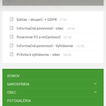
Prípona
Veľkosť
Súhlas – dospelí -+ GDPR
57 kB
súboru:
súboru:
Prípona
Veľkosť
Informačná povinnosť – obec
pdf
320 kB
súboru:
súboru:
Prípona
Veľkosť
Poverenie FO a mlčanlivosť
pdf
187 kB
súboru:
súboru:
Prípona
Veľkosť
Informačná povinnosť – Vyhlásenie
pdf
212 kB
súboru:
súboru:
Prípona
Veľkosť
Príloha k vyhláseniu – obec
pdf
304 kB
súboru:
súboru:
pdf
DOMOV
SAMOSPRÁVA
OBEC
FOTOGALÉRIA