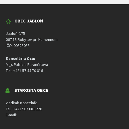
OBEC JABLOŇ
Jabloň č.75
067 13 Rokytov pri Humennom
IČO: 00323055
Kancelária Ocú:
Mgr. Patrícia Barančiková
Tel.: +421 57 44 70 016
STAROSTA OBCE
Vladimír Koscelnik
Tel.: +421 907 081 226
E-mail: