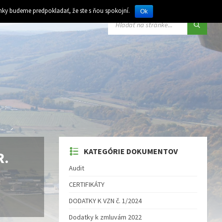
ánky budeme predpokladať, že ste s ňou spokojní.
Ok
VYHĽADÁVANIE:
KATEGÓRIE DOKUMENTOV
R.
Audit
CERTIFIKÁTY
DODATKY K VZN č. 1/2024
Dodatky k zmluvám 2022