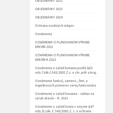
OBJEDNÁVKY 2022
OBJEDNÁVKY 2023
OBJEDNÁVKY 2024
Ochrana osobných údajov
Oznámenia
OZNÁMENIA O PLÁNOVANOM VÝRUBE
DREVÍN 2021
OZNÁMENIA O PLÁNOVANOM VÝRUBE
DREVÍN R.2022
Oznámenia o začatí konania podľa §82
ods.7zák.č.543/2002 Z.z. o chr. príír a kraj..
Oznámenie funkcií, zamest., činn. a
majetkových pomerov verej.funkcionára
Oznámenie o začatí konania – súhlas na
výrub drevín – R. 2023
Oznámenie o začatí konia v zmysle §47
ods.3) zák. č. 543/2002 Z. z. o ochrane