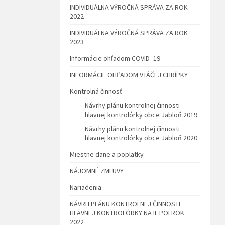
INDIVIDUÁLNA VÝROČNÁ SPRÁVA ZA ROK
2022
INDIVIDUÁLNA VÝROČNÁ SPRÁVA ZA ROK
2023
Informácie ohľadom COVID -19
INFORMÁCIE OHĽADOM VTÁČEJ CHRÍPKY
Kontrolná činnosť
Návrhy plánu kontrolnej činnosti
hlavnej kontrolórky obce Jabloň 2019
Návrhy plánu kontrolnej činnosti
hlavnej kontrolórky obce Jabloň 2020
Miestne dane a poplatky
NÁJOMNÉ ZMLUVY
Nariadenia
NÁVRH PLÁNU KONTROLNEJ ČINNOSTI
HLAVNEJ KONTROLÓRKY NA II. POLROK
2022