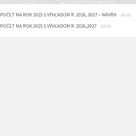
Prípon
Veľkosť
POČET NA ROK 2025 S VÝHĽADOM R. 2026, 2027 – NÁVRH
420 kB
súboru:
súboru:
Prípona
Veľkosť
POČET NA ROK 2025 S VÝHĽADOM R. 2026,2027
pdf
229 kB
súboru:
súboru:
pdf