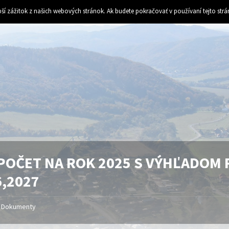
ší zážitok z našich webových stránok. Ak budete pokračovať v používaní tejto str
POČET NA ROK 2025 S VÝHĽADOM 
6,2027
Dokumenty