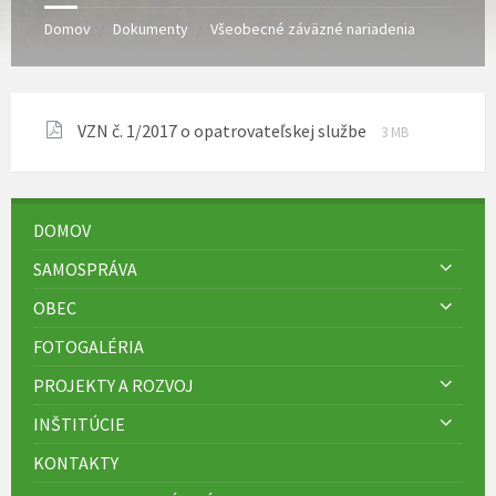
Domov
Dokumenty
Všeobecné záväzné nariadenia
/
/
Prípona
Veľkosť
VZN č. 1/2017 o opatrovateľskej službe
3 MB
súboru:
súboru:
pdf
DOMOV
SAMOSPRÁVA
OBEC
FOTOGALÉRIA
PROJEKTY A ROZVOJ
INŠTITÚCIE
KONTAKTY