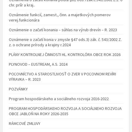
chr. príír a kraj..
Oznámenie funkcií, zamest., činn. a majetkových pomerov
verej.funkcionára
Oznámenie o začatí konania – súhlas na výrub drevín – R. 2023
Oznámenie o začatí konia v zmysle §47 ods.3) zák. č. 543/2002 Z.
z. o ochrane prírody a krajiny r.2024
PLÁNY KONTROLNEJ ČINNOSTI HL. KONTROLÓRA OBCE ROK 2026
PLYNOVOD – EUSTREAM, A.S. 2024
POĽOVNÍCTVO A STAROSTLIVOSŤ O ZVER V POĽOVNOM REVÍRI
VÝRAVKA – R. 2023
POZVÁNKY
Program hospodárskeho a sociálneho rozvoja 2016-2022
PROGRAM HOSPODÁRSKEHO ROZVOJA A SOCIÁLNEHO ROZVOJA
OBCE JABLOŇ NA ROKY 2026-2035
RÁMCOVÉ ZMLUVY