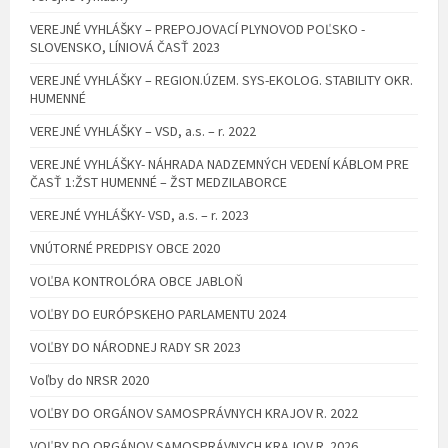
VEREJNÉ VYHLÁŠKY – PREPOJOVACÍ PLYNOVOD POĽSKO -
SLOVENSKO, LÍNIOVÁ ČASŤ 2023
VEREJNÉ VYHLÁŠKY – REGION.ÚZEM. SYS-EKOLOG. STABILITY OKR.
HUMENNÉ
VEREJNÉ VYHLÁŠKY – VSD, a.s. – r. 2022
VEREJNÉ VYHLÁŠKY- NÁHRADA NADZEMNÝCH VEDENÍ KÁBLOM PRE
ČASŤ 1:ŽST HUMENNÉ – ŽST MEDZILABORCE
VEREJNÉ VYHLÁŠKY- VSD, a.s. – r. 2023
VNÚTORNÉ PREDPISY OBCE 2020
VOĽBA KONTROLÓRA OBCE JABLOŇ
VOĽBY DO EURÓPSKEHO PARLAMENTU 2024
VOĽBY DO NÁRODNEJ RADY SR 2023
Voľby do NRSR 2020
VOĽBY DO ORGÁNOV SAMOSPRÁVNYCH KRAJOV R. 2022
VOĽBY DO ORGÁNOV SAMOSPRÁVNYCH KRAJOV R. 2026