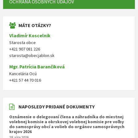
OCHRANA OSOBNÝCH ÚDAJOV
MÁTE OTÁZKY?
Vladimír Koscelnik
Starosta obce
+421 907 081 226
starosta@obecjablon.sk
Mgr. Patrícia Barančiková
Kancelária Ocú
+421 57 44 70 016
NAPOSLEDY PRIDANÉ DOKUMENTY
Oznámenie o delegovaní člena a náhradníka do miestnej
volebnej komisie a okrskovej volebnej komisie pre voľby
do samosprávy obcí a volieb do orgánov samosprávnych
krajov 2026
28. júla 2026