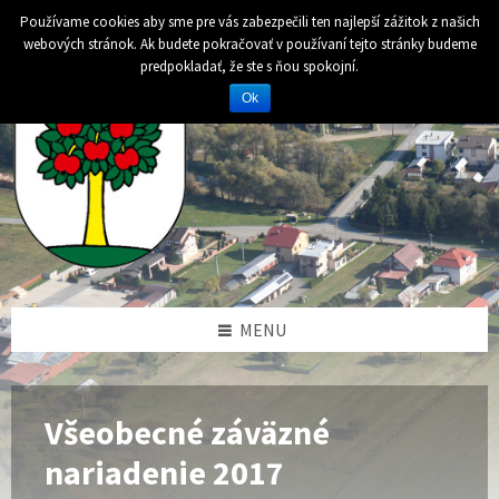
Preskočiť
Preskočiť
Preskočiť
Preskočiť
Používame cookies aby sme pre vás zabezpečili ten najlepší zážitok z našich
na
na
na
na
webových stránok. Ak budete pokračovať v používaní tejto stránky budeme
obsah
ľavý
pravý
pätičku
predpokladať, že ste s ňou spokojní.
panel
panel
Ok
MENU
Všeobecné záväzné
nariadenie 2017