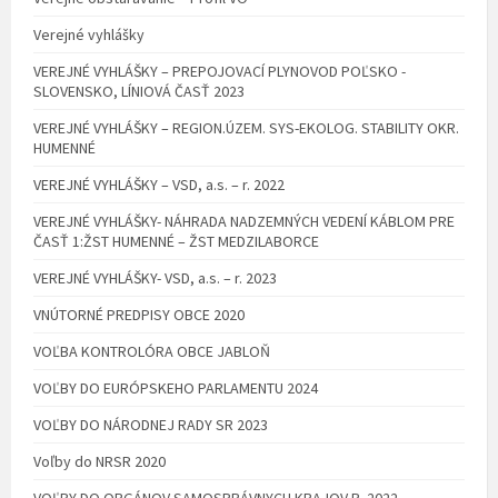
Verejné vyhlášky
VEREJNÉ VYHLÁŠKY – PREPOJOVACÍ PLYNOVOD POĽSKO -
SLOVENSKO, LÍNIOVÁ ČASŤ 2023
VEREJNÉ VYHLÁŠKY – REGION.ÚZEM. SYS-EKOLOG. STABILITY OKR.
HUMENNÉ
VEREJNÉ VYHLÁŠKY – VSD, a.s. – r. 2022
VEREJNÉ VYHLÁŠKY- NÁHRADA NADZEMNÝCH VEDENÍ KÁBLOM PRE
ČASŤ 1:ŽST HUMENNÉ – ŽST MEDZILABORCE
VEREJNÉ VYHLÁŠKY- VSD, a.s. – r. 2023
VNÚTORNÉ PREDPISY OBCE 2020
VOĽBA KONTROLÓRA OBCE JABLOŇ
VOĽBY DO EURÓPSKEHO PARLAMENTU 2024
VOĽBY DO NÁRODNEJ RADY SR 2023
Voľby do NRSR 2020
VOĽBY DO ORGÁNOV SAMOSPRÁVNYCH KRAJOV R. 2022