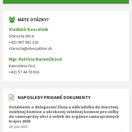
MÁTE OTÁZKY?
Vladimír Koscelnik
Starosta obce
+421 907 081 226
starosta@obecjablon.sk
Mgr. Patrícia Barančiková
Kancelária Ocú
+421 57 44 70 016
NAPOSLEDY PRIDANÉ DOKUMENTY
Oznámenie o delegovaní člena a náhradníka do miestnej
volebnej komisie a okrskovej volebnej komisie pre voľby
do samosprávy obcí a volieb do orgánov samosprávnych
krajov 2026
28. júla 2026