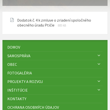
Dodatok č. 4 k zmluve o zriadení spoločného
Prípona
Veľkosť
obecného úradu Ptičie
885 kB
súboru:
súboru:
pdf
DOMOV
SAMOSPRÁVA
OBEC
FOTOGALÉRIA
PROJEKTY A ROZVOJ
INŠTITÚCIE
KONTAKTY
OCHRANA OSOBNÝCH ÚDAJOV