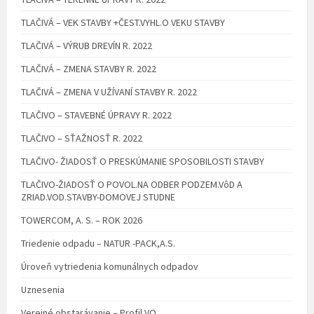
TLAČIVÁ – VEK STAVBY +ČEST.VYHL.O VEKU STAVBY
TLAČIVÁ – VÝRUB DREVÍN R. 2022
TLAČIVÁ – ZMENA STAVBY R. 2022
TLAČIVÁ – ZMENA V UŽÍVANÍ STAVBY R. 2022
TLAČIVO – STAVEBNÉ ÚPRAVY R. 2022
TLAČIVO – SŤAŽNOSŤ R. 2022
TLAČIVO- ŽIADOSŤ O PRESKÚMANIE SPOSOBILOSTI STAVBY
TLAČIVO-ŽIADOSŤ O POVOL.NA ODBER PODZEM.VôD A
ZRIAD.VOD.STAVBY-DOMOVEJ STUDNE
TOWERCOM, A. S. – ROK 2026
Triedenie odpadu – NATUR -PACK,A.S.
Úroveň vytriedenia komunálnych odpadov
Uznesenia
Verejné obstarávanie – Profil VO