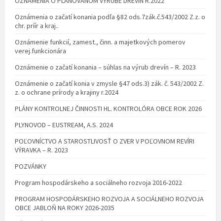
OZNÁMENIA O PLÁNOVANOM VÝRUBE DREVÍN R.2022
Oznámenia o začatí konania podľa §82 ods.7zák.č.543/2002 Z.z. o
chr. príír a kraj..
Oznámenie funkcií, zamest., činn. a majetkových pomerov
verej.funkcionára
Oznámenie o začatí konania – súhlas na výrub drevín – R. 2023
Oznámenie o začatí konia v zmysle §47 ods.3) zák. č. 543/2002 Z.
z. o ochrane prírody a krajiny r.2024
PLÁNY KONTROLNEJ ČINNOSTI HL. KONTROLÓRA OBCE ROK 2026
PLYNOVOD – EUSTREAM, A.S. 2024
POĽOVNÍCTVO A STAROSTLIVOSŤ O ZVER V POĽOVNOM REVÍRI
VÝRAVKA – R. 2023
POZVÁNKY
Program hospodárskeho a sociálneho rozvoja 2016-2022
PROGRAM HOSPODÁRSKEHO ROZVOJA A SOCIÁLNEHO ROZVOJA
OBCE JABLOŇ NA ROKY 2026-2035