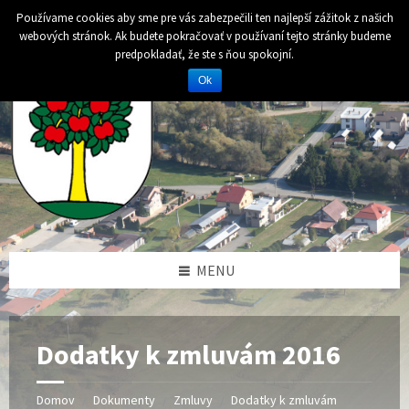
Preskočiť
Preskočiť
Preskočiť
Preskočiť
Používame cookies aby sme pre vás zabezpečili ten najlepší zážitok z našich
na
na
na
na
webových stránok. Ak budete pokračovať v používaní tejto stránky budeme
obsah
ľavý
pravý
pätičku
predpokladať, že ste s ňou spokojní.
panel
panel
Ok
MENU
Dodatky k zmluvám 2016
Domov
Dokumenty
Zmluvy
Dodatky k zmluvám
/
/
/