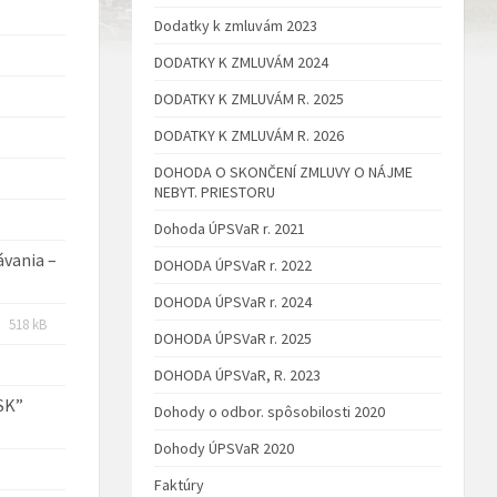
Dodatky k zmluvám 2023
DODATKY K ZMLUVÁM 2024
DODATKY K ZMLUVÁM R. 2025
DODATKY K ZMLUVÁM R. 2026
DOHODA O SKONČENÍ ZMLUVY O NÁJME
NEBYT. PRIESTORU
Dohoda ÚPSVaR r. 2021
ávania –
DOHODA ÚPSVaR r. 2022
DOHODA ÚPSVaR r. 2024
Prípona
Veľkosť
518 kB
DOHODA ÚPSVaR r. 2025
súboru:
súboru:
pdf
DOHODA ÚPSVaR, R. 2023
Prípona
Veľkosť
SK”
Dohody o odbor. spôsobilosti 2020
súboru:
súboru:
pdf
Dohody ÚPSVaR 2020
Faktúry