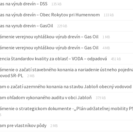
Prípona
Veľkosť
as na výrub drevín – DSS
135 kB
súboru:
súboru:
Prípona
Veľkosť
las na výrub drevín – Obec Rokytov pri Humennom
pdf
133 kB
súboru:
súboru:
Prípona
Veľkosť
as na vyrub drevin – GasOil
pdf
229 kB
súboru:
súboru:
Prípona
Veľkosť
menie verejnou vyhláškou-výrub drevín – Gas Oil
pdf
1 MB
súboru:
súboru:
Prípona
Veľkosť
menie verejnou vyhláškou-výrub drevín – Gas Oil
pdf
4 MB
súboru:
súboru:
Prípona
Veľkosť
encia štandardov kvality za oblasť – VODA – odpadová
pdf
451 kB
súboru:
súboru:
menie o začatí stavebného konania a nariadenie ústneho pojedn
pdf
Prípona
Veľkosť
novod SR-PL
2 MB
súboru:
súboru:
am o začatí uzemného konania na stavbu Jabloň obecný vodovod
pdf
Prípona
Veľkosť
am ohľadom vykonaného auditu v obci Jabloň
379 kB
súboru:
súboru:
menie o strategickom dokumente -,,Plán udržateľnej mobility P
pdf
B
Prípona
Veľkosť
am pre vlastníkov pôdy
2 MB
súboru:
súboru: