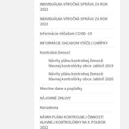
INDIVIDUÁLNA VÝROČNÁ SPRÁVA ZA ROK
2022
INDIVIDUÁLNA VÝROČNÁ SPRÁVA ZA ROK
2023
Informácie ohľadom COVID -19
INFORMÁCIE OHĽADOM VTÁČEJ CHRÍPKY
Kontrolná činnosť
Návrhy plánu kontrolnej činnosti
hlavnej kontrolórky obce Jabloň 2019
Návrhy plánu kontrolnej činnosti
hlavnej kontrolórky obce Jabloň 2020
Miestne dane a poplatky
NÁJOMNÉ ZMLUVY
Nariadenia
NÁVRH PLÁNU KONTROLNEJ ČINNOSTI
HLAVNEJ KONTROLÓRKY NA II. POLROK
2022