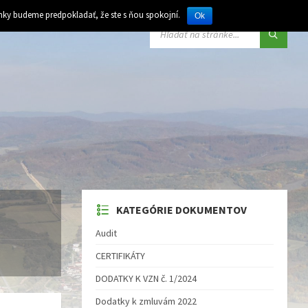
ánky budeme predpokladať, že ste s ňou spokojní.
Ok
VYHĽADÁVANIE:
KATEGÓRIE DOKUMENTOV
Audit
CERTIFIKÁTY
DODATKY K VZN č. 1/2024
Dodatky k zmluvám 2022