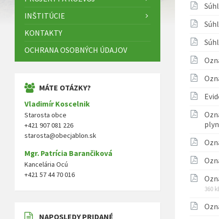
Súhl
INŠTITÚCIE
Súh
KONTAKTY
Súhl
OCHRANA OSOBNÝCH ÚDAJOV
Ozná
Ozná
MÁTE OTÁZKY?
Evid
Vladimír Koscelnik
Ozná
Starosta obce
ply
+421 907 081 226
starosta@obecjablon.sk
Ozn
Mgr. Patrícia Barančiková
Ozn
Kancelária Ocú
+421 57 44 70 016
Ozná
360 k
Ozn
NAPOSLEDY PRIDANÉ