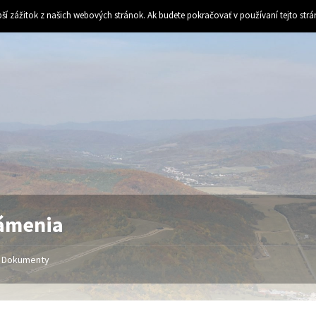
ší zážitok z našich webových stránok. Ak budete pokračovať v používaní tejto str
ámenia
Dokumenty