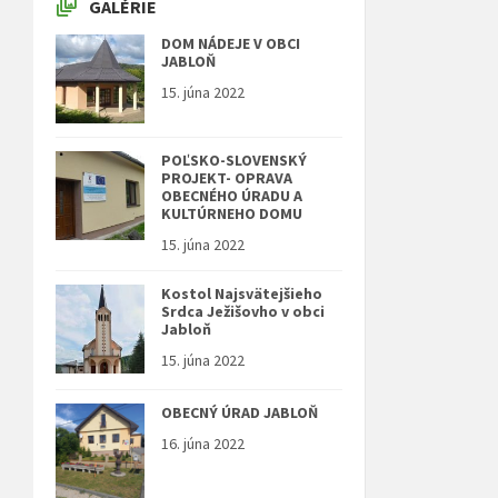
GALÉRIE
DOM NÁDEJE V OBCI
JABLOŇ
15. júna 2022
POĽSKO-SLOVENSKÝ
PROJEKT- OPRAVA
OBECNÉHO ÚRADU A
KULTÚRNEHO DOMU
15. júna 2022
Kostol Najsvätejšieho
Srdca Ježišovho v obci
Jabloň
15. júna 2022
OBECNÝ ÚRAD JABLOŇ
16. júna 2022