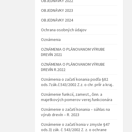
OBJEDNÁVKY 2022
OBJEDNÁVKY 2023
OBJEDNÁVKY 2024
Ochrana osobných údajov
Oznámenia
OZNÁMENIA O PLÁNOVANOM VÝRUBE
DREVÍN 2021
OZNÁMENIA O PLÁNOVANOM VÝRUBE
DREVÍN R.2022
Oznámenia o začatí konania podľa §82
ods.7zák.č.543/2002 Z.z. o chr. príír a kraj..
Oznámenie funkcií, zamest., činn. a
majetkových pomerov verej.funkcionára
Oznámenie o začatí konania – súhlas na
výrub drevín – R. 2023
Oznámenie o začatí konia v zmysle §47
ods.3) zák. č. 543/2002 Z. z. o ochrane