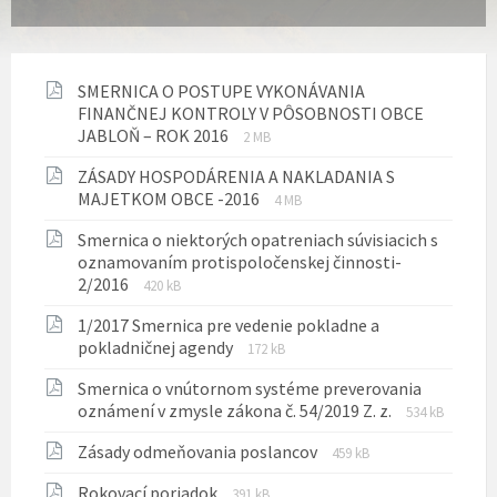
SMERNICA O POSTUPE VYKONÁVANIA
FINANČNEJ KONTROLY V PÔSOBNOSTI OBCE
Prípona
Veľkosť
JABLOŇ – ROK 2016
2 MB
súboru:
súboru:
ZÁSADY HOSPODÁRENIA A NAKLADANIA S
pdf
Prípona
Veľkosť
MAJETKOM OBCE -2016
4 MB
súboru:
súboru:
Smernica o niektorých opatreniach súvisiacich s
pdf
oznamovaním protispoločenskej činnosti-
Prípona
Veľkosť
2/2016
420 kB
súboru:
súboru:
1/2017 Smernica pre vedenie pokladne a
pdf
Prípona
Veľkosť
pokladničnej agendy
172 kB
súboru:
súboru:
Smernica o vnútornom systéme preverovania
pdf
Prípona
Veľkosť
oznámení v zmysle zákona č. 54/2019 Z. z.
534 kB
súboru:
súboru:
Prípona
Veľkosť
Zásady odmeňovania poslancov
pdf
459 kB
súboru:
súboru:
Prípona
Veľkosť
Rokovací poriadok
pdf
391 kB