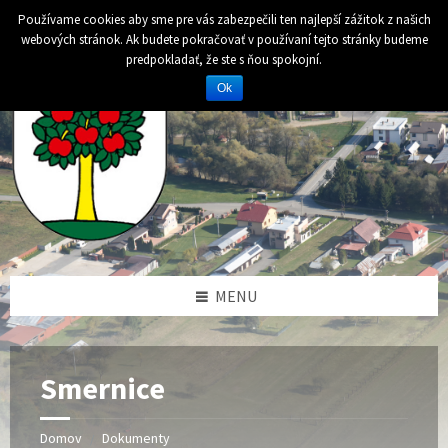
Preskočiť
Preskočiť
Preskočiť
Preskočiť
Používame cookies aby sme pre vás zabezpečili ten najlepší zážitok z našich
na
na
na
na
webových stránok. Ak budete pokračovať v používaní tejto stránky budeme
obsah
ľavý
pravý
pätičku
predpokladať, že ste s ňou spokojní.
panel
panel
Ok
MENU
Smernice
Domov
Dokumenty
/