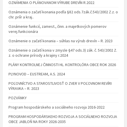
OZNÁMENIA O PLÁNOVANOM VÝRUBE DREVÍN R.2022
Oznámenia o začatí konania podľa §82 ods.7zák.č.543/2002 Z.z. o
chr. príír a kraj..
Oznámenie funkcií, zamest., činn. a majetkových pomerov
verej.funkcionára
Oznámenie o začatí konania – súhlas na výrub drevín – R. 2023
Oznámenie o začatí konia v zmysle §47 ods.3) zák. č. 543/2002 Z.
z. o ochrane prírody a krajiny r.2024
PLÁNY KONTROLNEJ ČINNOSTI HL. KONTROLÓRA OBCE ROK 2026
PLYNOVOD – EUSTREAM, A.S. 2024
POĽOVNÍCTVO A STAROSTLIVOSŤ O ZVER V POĽOVNOM REVÍRI
VÝRAVKA – R. 2023
POZVÁNKY
Program hospodárskeho a sociálneho rozvoja 2016-2022
PROGRAM HOSPODÁRSKEHO ROZVOJA A SOCIÁLNEHO ROZVOJA
OBCE JABLOŇ NA ROKY 2026-2035