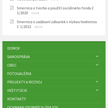
súboru:
súboru:
Smernica o tvorbe a použití sociálneho fondu č.
pdf
Prípona
Veľkosť
1/2020
324 kB
súboru:
súboru:
Smernica o zadávaní zákaziek s nízkou hodnotou
pdf
Prípona
Veľkosť
č. 1/2022
404 kB
súboru:
súboru:
pdf
DOMOV
SAMOSPRÁVA
OBEC
FOTOGALÉRIA
PROJEKTY A ROZVOJ
INŠTITÚCIE
KONTAKTY
OCHRANA OSOBNÝCH ÚDAJOV