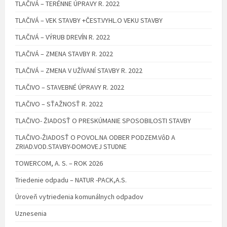
TLAČIVÁ – TERÉNNE ÚPRAVY R. 2022
TLAČIVÁ – VEK STAVBY +ČEST.VYHL.O VEKU STAVBY
TLAČIVÁ – VÝRUB DREVÍN R. 2022
TLAČIVÁ – ZMENA STAVBY R. 2022
TLAČIVÁ – ZMENA V UŽÍVANÍ STAVBY R. 2022
TLAČIVO – STAVEBNÉ ÚPRAVY R. 2022
TLAČIVO – SŤAŽNOSŤ R. 2022
TLAČIVO- ŽIADOSŤ O PRESKÚMANIE SPOSOBILOSTI STAVBY
TLAČIVO-ŽIADOSŤ O POVOL.NA ODBER PODZEM.VôD A
ZRIAD.VOD.STAVBY-DOMOVEJ STUDNE
TOWERCOM, A. S. – ROK 2026
Triedenie odpadu – NATUR -PACK,A.S.
Úroveň vytriedenia komunálnych odpadov
Uznesenia