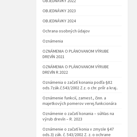
OBJEDNÁVKY 2022
OBJEDNÁVKY 2023
OBJEDNÁVKY 2024
Ochrana osobných údajov
Oznámenia
OZNÁMENIA O PLÁNOVANOM VÝRUBE
DREVÍN 2021
OZNÁMENIA O PLÁNOVANOM VÝRUBE
DREVÍN R.2022
Oznámenia o začatí konania podľa §82
ods.7zák.č.543/2002 Z.z. o chr. príír a kraj..
Oznámenie funkcií, zamest., činn. a
majetkových pomerov verej.funkcionára
Oznámenie o začatí konania – súhlas na
výrub drevín – R. 2023
Oznámenie o začatí konia v zmysle §47
ods.3) zák. č. 543/2002 Z. z. o ochrane