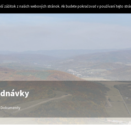
ší zážitok z našich webových stránok. Ak budete pokračovať v používaní tejto str
ednávky
Dokumenty