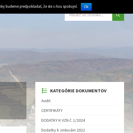
ánky budeme predpokladať, že ste s ňou spokojní.
Ok
VYHĽADÁVANIE:
KATEGÓRIE DOKUMENTOV
Audit
CERTIFIKÁTY
DODATKY K VZN č. 1/2024
Dodatky k zmluvám 2022