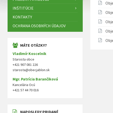
Obj
INŠTITÚCIE
Obj
KONTAKTY
Obj
OCHRANA OSOBNÝCH ÚDAJOV
Obje
Obj
MÁTE OTÁZKY?
Vladimír Koscelnik
Starosta obce
+421 907 081 226
starosta@obecjablon.sk
Mgr. Patrícia Barančiková
Kancelária Ocú
+421 57 44 70 016
NAPOSLEDY PRIDANÉ