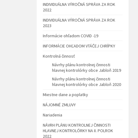
INDIVIDUÁLNA VÝROČNÁ SPRÁVA ZA ROK
2022
INDIVIDUÁLNA VÝROČNÁ SPRÁVA ZA ROK
2023
Informácie ohľadom COVID -19
INFORMÁCIE OHĽADOM VTÁČEJ CHRÍPKY
Kontrolná činnosť
Návrhy plánu kontrolnej činnosti
hlavnej kontrolórky obce Jabloň 2019
Návrhy plánu kontrolnej činnosti
hlavnej kontrolórky obce Jabloň 2020
Miestne dane a poplatky
NÁJOMNÉ ZMLUVY
Nariadenia
NÁVRH PLÁNU KONTROLNEJ ČINNOSTI
HLAVNEJ KONTROLÓRKY NA II. POLROK
2022