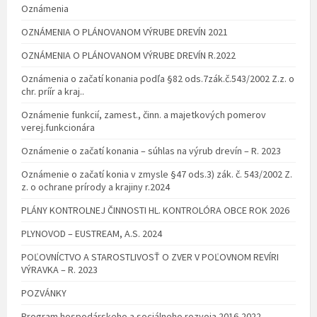
Oznámenia
OZNÁMENIA O PLÁNOVANOM VÝRUBE DREVÍN 2021
OZNÁMENIA O PLÁNOVANOM VÝRUBE DREVÍN R.2022
Oznámenia o začatí konania podľa §82 ods.7zák.č.543/2002 Z.z. o
chr. príír a kraj..
Oznámenie funkcií, zamest., činn. a majetkových pomerov
verej.funkcionára
Oznámenie o začatí konania – súhlas na výrub drevín – R. 2023
Oznámenie o začatí konia v zmysle §47 ods.3) zák. č. 543/2002 Z.
z. o ochrane prírody a krajiny r.2024
PLÁNY KONTROLNEJ ČINNOSTI HL. KONTROLÓRA OBCE ROK 2026
PLYNOVOD – EUSTREAM, A.S. 2024
POĽOVNÍCTVO A STAROSTLIVOSŤ O ZVER V POĽOVNOM REVÍRI
VÝRAVKA – R. 2023
POZVÁNKY
Program hospodárskeho a sociálneho rozvoja 2016-2022