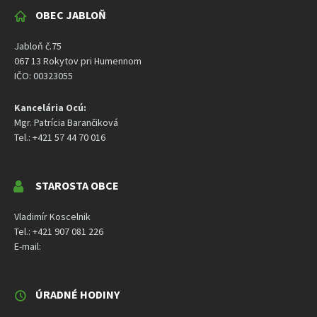
OBEC JABLOŇ
Jabloň č.75
067 13 Rokytov pri Humennom
IČO: 00323055
Kancelária Ocú:
Mgr. Patrícia Barančiková
Tel.: +421 57 44 70 016
STAROSTA OBCE
Vladimír Koscelnik
Tel.: +421 907 081 226
E-mail:
ÚRADNÉ HODINY