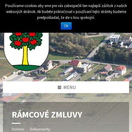
Preskočiť
Preskočiť
Preskočiť
Preskočiť
Používame cookies aby sme pre vás zabezpečili ten najlepší zážitok z našich
na
na
na
na
webových stránok. Ak budete pokračovať v používaní tejto stránky budeme
obsah
ľavý
pravý
pätičku
predpokladať, že ste s ňou spokojní.
panel
panel
Ok
MENU
RÁMCOVÉ ZMLUVY
Domov
Dokumenty
/