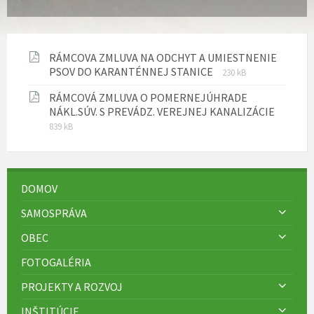
RÁMCOVA ZMLUVA NA ODCHYT A UMIESTNENIE
Prípona
Veľkosť
PSOV DO KARANTÉNNEJ STANICE
230 kB
súboru:
súboru:
RÁMCOVÁ ZMLUVA O POMERNEJÚHRADE
pdf
Prípon
Veľkos
NÁKL.SÚV. S PREVÁDZ. VEREJNEJ KANALIZÁCIE
súboru
súboru
839 kB
pdf
DOMOV
SAMOSPRÁVA
OBEC
FOTOGALÉRIA
PROJEKTY A ROZVOJ
INŠTITÚCIE