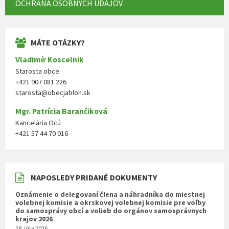
OCHRANA OSOBNÝCH ÚDAJOV
MÁTE OTÁZKY?
Vladimír Koscelnik
Starosta obce
+421 907 081 226
starosta@obecjablon.sk
Mgr. Patrícia Barančiková
Kancelária Ocú
+421 57 44 70 016
NAPOSLEDY PRIDANÉ DOKUMENTY
Oznámenie o delegovaní člena a náhradníka do miestnej
volebnej komisie a okrskovej volebnej komisie pre voľby
do samosprávy obcí a volieb do orgánov samosprávnych
krajov 2026
28. júla 2026