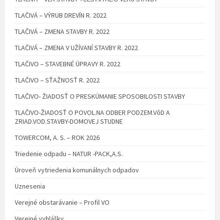
TLAČIVÁ – VÝRUB DREVÍN R. 2022
TLAČIVÁ – ZMENA STAVBY R. 2022
TLAČIVÁ – ZMENA V UŽÍVANÍ STAVBY R. 2022
TLAČIVO – STAVEBNÉ ÚPRAVY R. 2022
TLAČIVO – SŤAŽNOSŤ R. 2022
TLAČIVO- ŽIADOSŤ O PRESKÚMANIE SPOSOBILOSTI STAVBY
TLAČIVO-ŽIADOSŤ O POVOL.NA ODBER PODZEM.VôD A
ZRIAD.VOD.STAVBY-DOMOVEJ STUDNE
TOWERCOM, A. S. – ROK 2026
Triedenie odpadu – NATUR -PACK,A.S.
Úroveň vytriedenia komunálnych odpadov
Uznesenia
Verejné obstarávanie – Profil VO
Verejné vyhlášky