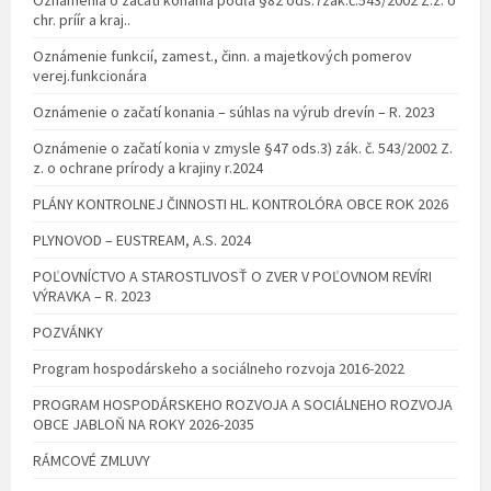
chr. príír a kraj..
Oznámenie funkcií, zamest., činn. a majetkových pomerov
verej.funkcionára
Oznámenie o začatí konania – súhlas na výrub drevín – R. 2023
Oznámenie o začatí konia v zmysle §47 ods.3) zák. č. 543/2002 Z.
z. o ochrane prírody a krajiny r.2024
PLÁNY KONTROLNEJ ČINNOSTI HL. KONTROLÓRA OBCE ROK 2026
PLYNOVOD – EUSTREAM, A.S. 2024
POĽOVNÍCTVO A STAROSTLIVOSŤ O ZVER V POĽOVNOM REVÍRI
VÝRAVKA – R. 2023
POZVÁNKY
Program hospodárskeho a sociálneho rozvoja 2016-2022
PROGRAM HOSPODÁRSKEHO ROZVOJA A SOCIÁLNEHO ROZVOJA
OBCE JABLOŇ NA ROKY 2026-2035
RÁMCOVÉ ZMLUVY