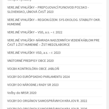
VEREJNÉ VYHLÁŠKY – PREPOJOVACÍ PLYNOVOD POĽSKO -
SLOVENSKO, LÍNIOVÁ ČASŤ 2023
VEREJNÉ VYHLÁŠKY – REGION.ÚZEM. SYS-EKOLOG. STABILITY OKR.
HUMENNÉ
VEREJNÉ VYHLÁŠKY – VSD, a.s. – r. 2022
VEREJNÉ VYHLÁŠKY- NÁHRADA NADZEMNÝCH VEDENÍ KÁBLOM PRE
ČASŤ 1:ŽST HUMENNÉ – ŽST MEDZILABORCE
VEREJNÉ VYHLÁŠKY- VSD, a.s. – r. 2023
VNÚTORNÉ PREDPISY OBCE 2020
VOĽBA KONTROLÓRA OBCE JABLOŇ
VOĽBY DO EURÓPSKEHO PARLAMENTU 2024
VOĽBY DO NÁRODNEJ RADY SR 2023
Voľby do NRSR 2020
VOĽBY DO ORGÁNOV SAMOSPRÁVNYCH KRAJOV R. 2022
VOĽBY DO ORGÁNOV SAMOSPRÁVNYCH KRAJOV R. 2026