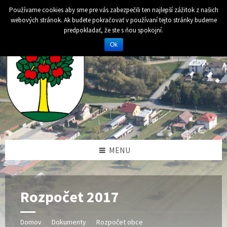
Preskočiť
Preskočiť
Preskočiť
Preskočiť
Používame cookies aby sme pre vás zabezpečili ten najlepší zážitok z našich
na
na
na
na
webových stránok. Ak budete pokračovať v používaní tejto stránky budeme
obsah
ľavý
pravý
pätičku
predpokladať, že ste s ňou spokojní.
panel
panel
Ok
MENU
Rozpočet 2017
Domov
Dokumenty
Rozpočet obce
/
/