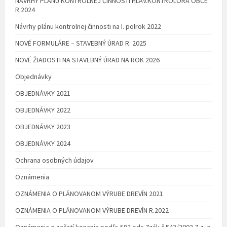
NÁVRHY PLÁNU KONTROLNEJ ČINNOSTI HLAV.KONTROLÓRA OBCE
R.2024
Návrhy plánu kontrolnej činnosti na I. polrok 2022
NOVÉ FORMULÁRE – STAVEBNÝ ÚRAD R. 2025
NOVÉ ŽIADOSTI NA STAVEBNÝ ÚRAD NA ROK 2026
Objednávky
OBJEDNÁVKY 2021
OBJEDNÁVKY 2022
OBJEDNÁVKY 2023
OBJEDNÁVKY 2024
Ochrana osobných údajov
Oznámenia
OZNÁMENIA O PLÁNOVANOM VÝRUBE DREVÍN 2021
OZNÁMENIA O PLÁNOVANOM VÝRUBE DREVÍN R.2022
Oznámenia o začatí konania podľa §82 ods.7zák.č.543/2002 Z.z. o