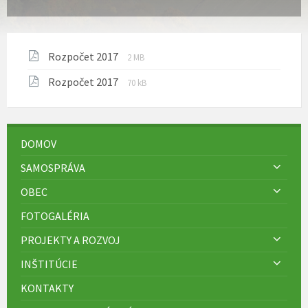
Prípona
Veľkosť
Rozpočet 2017
2 MB
súboru:
súboru:
Prípona
Veľkosť
Rozpočet 2017
pdf
70 kB
súboru:
súboru:
pdf
DOMOV
SAMOSPRÁVA
OBEC
FOTOGALÉRIA
PROJEKTY A ROZVOJ
INŠTITÚCIE
KONTAKTY