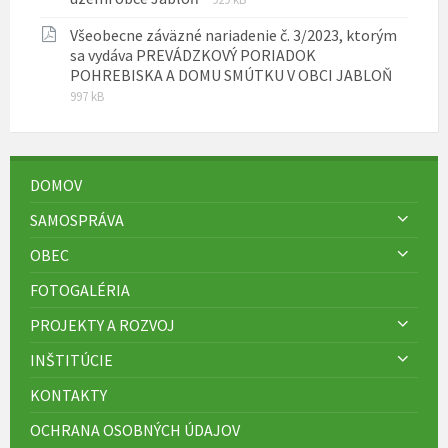
súboru:
súboru:
Všeobecne záväzné nariadenie č. 3/2023, ktorým
pdf
sa vydáva PREVÁDZKOVÝ PORIADOK
Prípon
Veľkos
POHREBISKA A DOMU SMÚTKU V OBCI JABLOŇ
súboru
súboru
997 kB
pdf
DOMOV
SAMOSPRÁVA
OBEC
FOTOGALÉRIA
PROJEKTY A ROZVOJ
INŠTITÚCIE
KONTAKTY
OCHRANA OSOBNÝCH ÚDAJOV