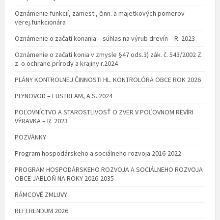
Oznámenie funkcií, zamest., činn. a majetkových pomerov
verej.funkcionára
Oznámenie o začatí konania – súhlas na výrub drevín – R. 2023
Oznámenie o začatí konia v zmysle §47 ods.3) zák. č. 543/2002 Z.
z. o ochrane prírody a krajiny r.2024
PLÁNY KONTROLNEJ ČINNOSTI HL. KONTROLÓRA OBCE ROK 2026
PLYNOVOD – EUSTREAM, A.S. 2024
POĽOVNÍCTVO A STAROSTLIVOSŤ O ZVER V POĽOVNOM REVÍRI
VÝRAVKA – R. 2023
POZVÁNKY
Program hospodárskeho a sociálneho rozvoja 2016-2022
PROGRAM HOSPODÁRSKEHO ROZVOJA A SOCIÁLNEHO ROZVOJA
OBCE JABLOŇ NA ROKY 2026-2035
RÁMCOVÉ ZMLUVY
REFERENDUM 2026