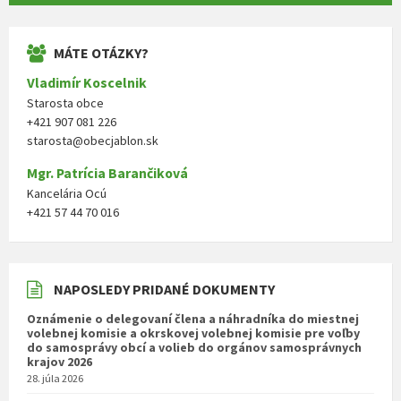
MÁTE OTÁZKY?
Vladimír Koscelnik
Starosta obce
+421 907 081 226
starosta@obecjablon.sk
Mgr. Patrícia Barančiková
Kancelária Ocú
+421 57 44 70 016
NAPOSLEDY PRIDANÉ DOKUMENTY
Oznámenie o delegovaní člena a náhradníka do miestnej
volebnej komisie a okrskovej volebnej komisie pre voľby
do samosprávy obcí a volieb do orgánov samosprávnych
krajov 2026
28. júla 2026