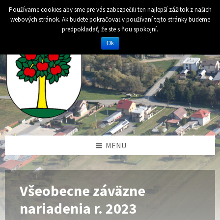
Preskočiť
Preskočiť
Preskočiť
Preskočiť
Používame cookies aby sme pre vás zabezpečili ten najlepší zážitok z našich
na
na
na
na
webových stránok. Ak budete pokračovať v používaní tejto stránky budeme
obsah
ľavý
pravý
pätičku
predpokladať, že ste s ňou spokojní.
panel
panel
Ok
MENU
Všeobecne záväzne
nariadenia r. 2023