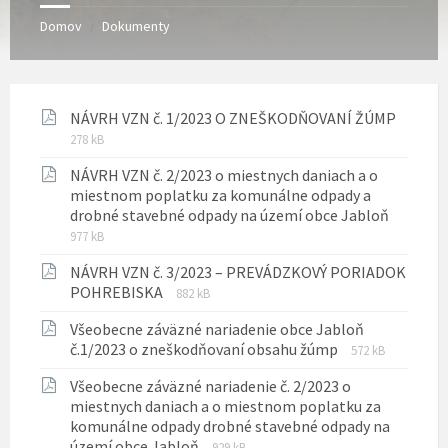
Domov
Dokumenty
/
NÁVRH VZN č. 1/2023 O ZNEŠKODŇOVANÍ ŽÚMP
Prípona
Veľkosť
278 kB
súboru:
súboru:
NÁVRH VZN č. 2/2023 o miestnych daniach a o
pdf
miestnom poplatku za komunálne odpady a
Prípon
Veľkosť
drobné stavebné odpady na území obce Jabloň
súboru:
súboru:
977 kB
pdf
NÁVRH VZN č. 3/2023 – PREVÁDZKOVÝ PORIADOK
Prípona
Veľkosť
POHREBISKA
882 kB
súboru:
súboru:
Všeobecne záväzné nariadenie obce Jabloň
pdf
Prípona
Veľkosť
č.1/2023 o zneškodňovaní obsahu žúmp
572 kB
súboru:
súboru:
Všeobecne záväzné nariadenie č. 2/2023 o
pdf
miestnych daniach a o miestnom poplatku za
komunálne odpady drobné stavebné odpady na
Prípona
Veľkosť
území obce Jabloň
929 kB