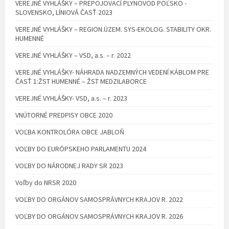
VEREJNÉ VYHLÁŠKY – PREPOJOVACÍ PLYNOVOD POĽSKO -
SLOVENSKO, LÍNIOVÁ ČASŤ 2023
VEREJNÉ VYHLÁŠKY – REGION.ÚZEM. SYS-EKOLOG. STABILITY OKR.
HUMENNÉ
VEREJNÉ VYHLÁŠKY – VSD, a.s. – r. 2022
VEREJNÉ VYHLÁŠKY- NÁHRADA NADZEMNÝCH VEDENÍ KÁBLOM PRE
ČASŤ 1:ŽST HUMENNÉ – ŽST MEDZILABORCE
VEREJNÉ VYHLÁŠKY- VSD, a.s. – r. 2023
VNÚTORNÉ PREDPISY OBCE 2020
VOĽBA KONTROLÓRA OBCE JABLOŇ
VOĽBY DO EURÓPSKEHO PARLAMENTU 2024
VOĽBY DO NÁRODNEJ RADY SR 2023
Voľby do NRSR 2020
VOĽBY DO ORGÁNOV SAMOSPRÁVNYCH KRAJOV R. 2022
VOĽBY DO ORGÁNOV SAMOSPRÁVNYCH KRAJOV R. 2026