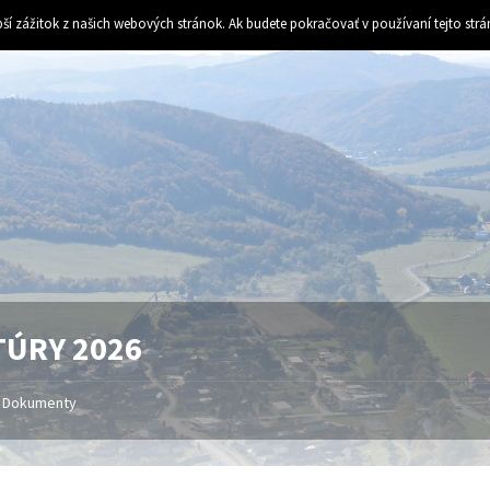
ší zážitok z našich webových stránok. Ak budete pokračovať v používaní tejto str
TÚRY 2026
Dokumenty