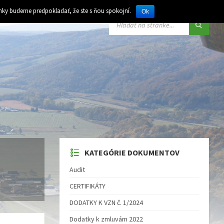
ánky budeme predpokladať, že ste s ňou spokojní.
Ok
VYHĽADÁVANIE:
KATEGÓRIE DOKUMENTOV
Audit
CERTIFIKÁTY
DODATKY K VZN č. 1/2024
Dodatky k zmluvám 2022