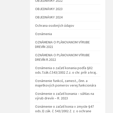
OBJEDNÁVKY 2022
OBJEDNÁVKY 2023
OBJEDNÁVKY 2024
Ochrana osobných údajov
Oznámenia
OZNÁMENIA O PLÁNOVANOM VÝRUBE
DREVÍN 2021
OZNÁMENIA O PLÁNOVANOM VÝRUBE
DREVÍN R.2022
Oznámenia o začatí konania podľa §82
ods.7zák.č.543/2002 Z.z. o chr. príír a kraj..
Oznámenie funkcií, zamest., činn. a
majetkových pomerov verej.funkcionára
Oznámenie o začatí konania – súhlas na
výrub drevín – R. 2023
Oznámenie o začatí konia v zmysle §47
ods.3) zák. č. 543/2002 Z. z. o ochrane