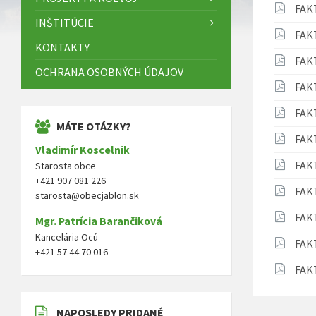
FAK
INŠTITÚCIE
FAK
KONTAKTY
FAK
OCHRANA OSOBNÝCH ÚDAJOV
FAK
FAK
MÁTE OTÁZKY?
FAK
Vladimír Koscelnik
FAK
Starosta obce
+421 907 081 226
FAK
starosta@obecjablon.sk
FAK
Mgr. Patrícia Barančiková
Kancelária Ocú
FAK
+421 57 44 70 016
FAK
NAPOSLEDY PRIDANÉ