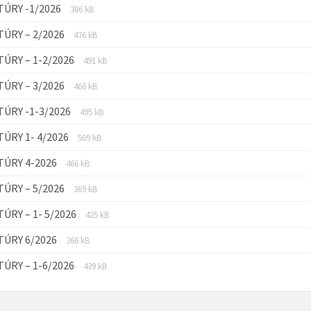
Prípona
Veľkosť
TÚRY -1/2026
386 kB
súboru:
súboru:
Prípona
Veľkosť
TÚRY – 2/2026
pdf
476 kB
súboru:
súboru:
Prípona
Veľkosť
TÚRY – 1-2/2026
pdf
491 kB
súboru:
súboru:
Prípona
Veľkosť
TÚRY – 3/2026
pdf
466 kB
súboru:
súboru:
Prípona
Veľkosť
TÚRY -1-3/2026
pdf
495 kB
súboru:
súboru:
Prípona
Veľkosť
TÚRY 1- 4/2026
pdf
509 kB
súboru:
súboru:
Prípona
Veľkosť
TÚRY 4-2026
pdf
466 kB
súboru:
súboru:
Prípona
Veľkosť
TÚRY – 5/2026
pdf
369 kB
súboru:
súboru:
Prípona
Veľkosť
TÚRY – 1- 5/2026
pdf
425 kB
súboru:
súboru:
Prípona
Veľkosť
TÚRY 6/2026
pdf
366 kB
súboru:
súboru:
Prípona
Veľkosť
TÚRY – 1-6/2026
pdf
439 kB
súboru:
súboru:
pdf