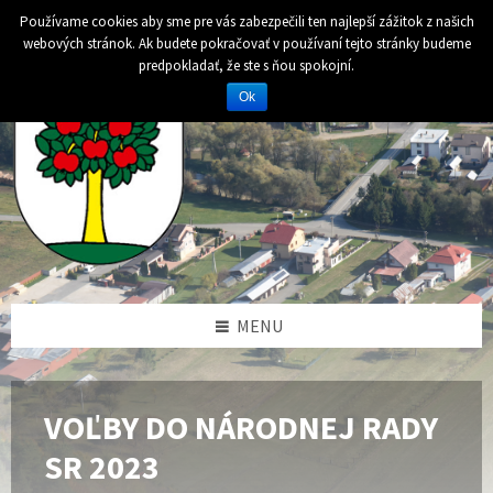
Preskočiť
Preskočiť
Preskočiť
Preskočiť
Používame cookies aby sme pre vás zabezpečili ten najlepší zážitok z našich
na
na
na
na
webových stránok. Ak budete pokračovať v používaní tejto stránky budeme
obsah
ľavý
pravý
pätičku
predpokladať, že ste s ňou spokojní.
panel
panel
Ok
MENU
VOĽBY DO NÁRODNEJ RADY
SR 2023