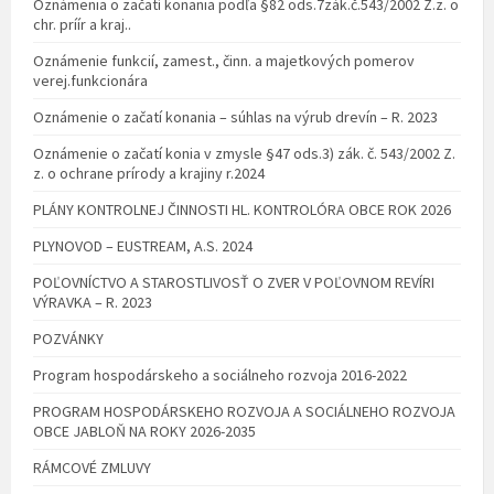
Oznámenia o začatí konania podľa §82 ods.7zák.č.543/2002 Z.z. o
chr. príír a kraj..
Oznámenie funkcií, zamest., činn. a majetkových pomerov
verej.funkcionára
Oznámenie o začatí konania – súhlas na výrub drevín – R. 2023
Oznámenie o začatí konia v zmysle §47 ods.3) zák. č. 543/2002 Z.
z. o ochrane prírody a krajiny r.2024
PLÁNY KONTROLNEJ ČINNOSTI HL. KONTROLÓRA OBCE ROK 2026
PLYNOVOD – EUSTREAM, A.S. 2024
POĽOVNÍCTVO A STAROSTLIVOSŤ O ZVER V POĽOVNOM REVÍRI
VÝRAVKA – R. 2023
POZVÁNKY
Program hospodárskeho a sociálneho rozvoja 2016-2022
PROGRAM HOSPODÁRSKEHO ROZVOJA A SOCIÁLNEHO ROZVOJA
OBCE JABLOŇ NA ROKY 2026-2035
RÁMCOVÉ ZMLUVY