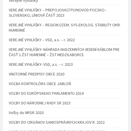
Verejné vyhlášky
VEREJNÉ VYHLÁŠKY – PREPOJOVACÍ PLYNOVOD POĽSKO -
SLOVENSKO, LÍNIOVÁ ČASŤ 2023
VEREJNÉ VYHLÁŠKY – REGION.ÚZEM. SYS-EKOLOG. STABILITY OKR.
HUMENNÉ
VEREJNÉ VYHLÁŠKY – VSD, a.s. – r. 2022
VEREJNÉ VYHLÁŠKY- NÁHRADA NADZEMNÝCH VEDENÍ KÁBLOM PRE
ČASŤ 1:ŽST HUMENNÉ – ŽST MEDZILABORCE
VEREJNÉ VYHLÁŠKY- VSD, a.s. – r. 2023
VNÚTORNÉ PREDPISY OBCE 2020
VOĽBA KONTROLÓRA OBCE JABLOŇ
VOĽBY DO EURÓPSKEHO PARLAMENTU 2024
VOĽBY DO NÁRODNEJ RADY SR 2023
Voľby do NRSR 2020
VOĽBY DO ORGÁNOV SAMOSPRÁVNYCH KRAJOV R. 2022