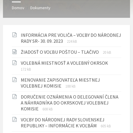
Domov
Dokumenty
/
INFORMÁCIA PRE VOLIČA – VOĽBY DO NÁRODNEJ
Prípona
Veľkosť
RADY SR- 30. 09. 2023
224 kB
súboru:
súboru:
Prípona
Veľkosť
ŽIADOSŤ O VOĽBU POŠTOU – TLAČIVO
pdf
20 kB
súboru:
súboru:
Prípona
Veľkosť
VOLEBNÁ MIESTNOSŤ A VOLEBNÝ OKRSOK
docx
súboru:
súboru:
172 kB
pdf
MENOVANIE ZAPISOVATEĽA MIESTNEJ
Prípona
Veľkosť
VOLEBNEJ KOMISIE
188 kB
súboru:
súboru:
DORUČENIE OZNÁMENIA O DELEGOVANÍ ČLENA
pdf
A NÁHRADNÍKA DO OKRSKOVEJ VOLEBNEJ
Prípona
Veľkosť
KOMISIE
608 kB
súboru:
súboru:
VOĽBY DO NÁRODNEJ RADY SLOVENSKEJ
pdf
Prípona
Veľkosť
REPUBLIKY – INFORMÁCIE K VOĽBÁM
605 kB
súboru:
súboru: