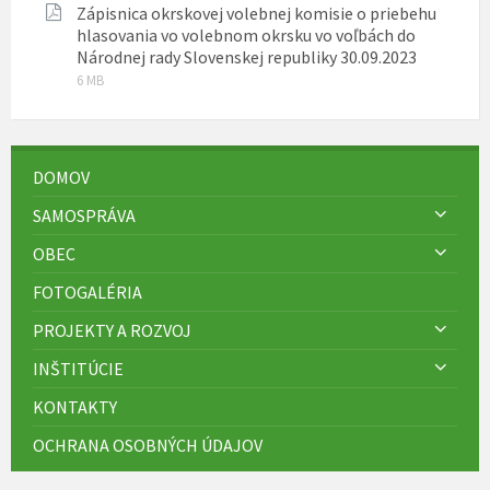
Zápisnica okrskovej volebnej komisie o priebehu
pdf
hlasovania vo volebnom okrsku vo voľbách do
Prípona
Veľkosť
Národnej rady Slovenskej republiky 30.09.2023
súboru:
súboru:
6 MB
pdf
DOMOV
SAMOSPRÁVA
OBEC
FOTOGALÉRIA
PROJEKTY A ROZVOJ
INŠTITÚCIE
KONTAKTY
OCHRANA OSOBNÝCH ÚDAJOV