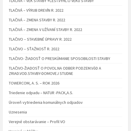
TLAČIVÁ – VEK STAVBY +ČEST.VYHL.O VEKU STAVBY
TLAČIVÁ – VÝRUB DREVÍN R. 2022
TLAČIVÁ – ZMENA STAVBY R. 2022
TLAČIVÁ – ZMENA V UŽÍVANÍ STAVBY R. 2022
TLAČIVO – STAVEBNÉ ÚPRAVY R. 2022
TLAČIVO – SŤAŽNOSŤ R. 2022
TLAČIVO- ŽIADOSŤ O PRESKÚMANIE SPOSOBILOSTI STAVBY
TLAČIVO-ŽIADOSŤ O POVOL.NA ODBER PODZEM.VôD A
ZRIAD.VOD.STAVBY-DOMOVEJ STUDNE
TOWERCOM, A. S. – ROK 2026
Triedenie odpadu – NATUR -PACK,A.S.
Úroveň vytriedenia komunálnych odpadov
Uznesenia
Verejné obstarávanie – Profil VO